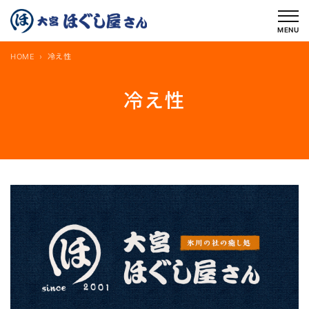
内
容
MENU
を
HOME
冷え性
ス
キ
冷え性
ッ
プ