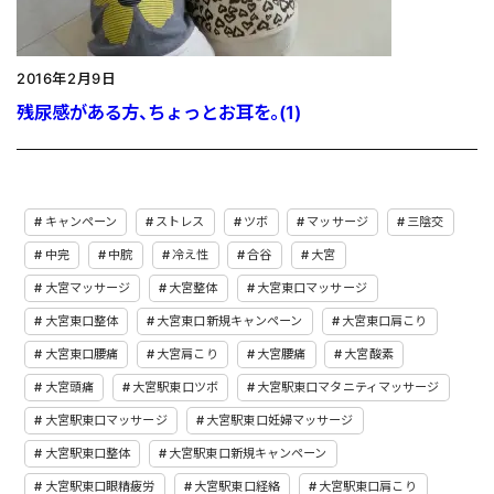
2016年2月9日
残尿感がある方、ちょっとお耳を。(1)
キャンペーン
ストレス
ツボ
マッサージ
三陰交
中完
中脘
冷え性
合谷
大宮
大宮マッサージ
大宮整体
大宮東口マッサージ
大宮東口整体
大宮東口新規キャンペーン
大宮東口肩こり
大宮東口腰痛
大宮肩こり
大宮腰痛
大宮酸素
大宮頭痛
大宮駅東口ツボ
大宮駅東口マタニティマッサージ
大宮駅東口マッサージ
大宮駅東口妊婦マッサージ
大宮駅東口整体
大宮駅東口新規キャンペーン
大宮駅東口眼精疲労
大宮駅東口経絡
大宮駅東口肩こり