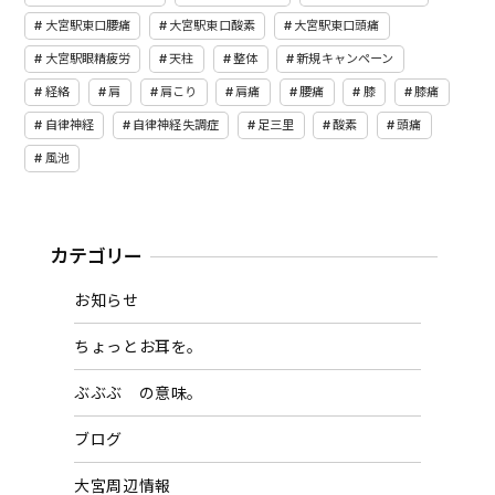
大宮駅東口腰痛
大宮駅東口酸素
大宮駅東口頭痛
大宮駅眼精疲労
天柱
整体
新規キャンペーン
経絡
肩
肩こり
肩痛
腰痛
膝
膝痛
自律神経
自律神経失調症
足三里
酸素
頭痛
風池
カテゴリー
お知らせ
ちょっとお耳を。
ぶぶぶ の意味。
ブログ
大宮周辺情報