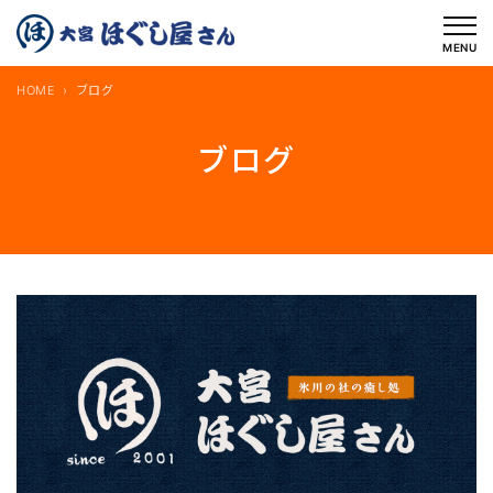
内
容
MENU
を
HOME
ブログ
ス
キ
ブログ
ッ
プ