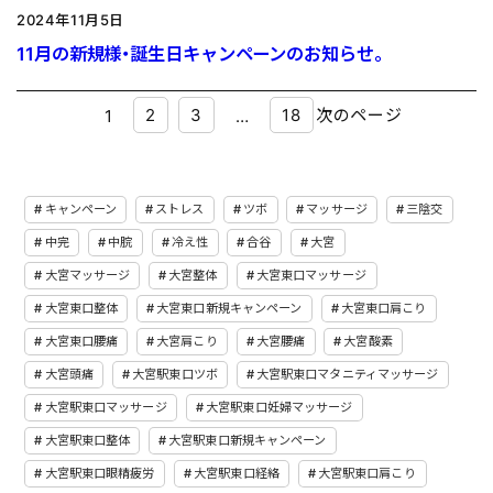
2024年11月5日
11月の新規様・誕生日キャンペーンのお知らせ。
2
3
18
次のページ
1
…
キャンペーン
ストレス
ツボ
マッサージ
三陰交
中完
中脘
冷え性
合谷
大宮
大宮マッサージ
大宮整体
大宮東口マッサージ
大宮東口整体
大宮東口新規キャンペーン
大宮東口肩こり
大宮東口腰痛
大宮肩こり
大宮腰痛
大宮酸素
大宮頭痛
大宮駅東口ツボ
大宮駅東口マタニティマッサージ
大宮駅東口マッサージ
大宮駅東口妊婦マッサージ
大宮駅東口整体
大宮駅東口新規キャンペーン
大宮駅東口眼精疲労
大宮駅東口経絡
大宮駅東口肩こり