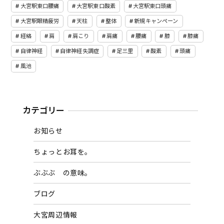
大宮駅東口腰痛
大宮駅東口酸素
大宮駅東口頭痛
大宮駅眼精疲労
天柱
整体
新規キャンペーン
経絡
肩
肩こり
肩痛
腰痛
膝
膝痛
自律神経
自律神経失調症
足三里
酸素
頭痛
風池
カテゴリー
お知らせ
ちょっとお耳を。
ぶぶぶ の意味。
ブログ
大宮周辺情報