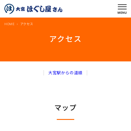
内
容
MENU
を
HOME
アクセス
ス
キ
アクセス
ッ
プ
大宮駅からの道順
マップ