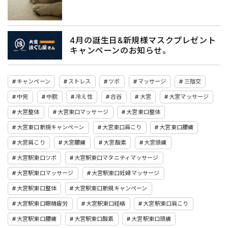
4月の誕生日&新規様マスクプレゼント
キャンペーンのお知らせ。
キャンペーン
ストレス
ツボ
マッサージ
三陰交
中完
中脘
冷え性
合谷
大宮
大宮マッサージ
大宮整体
大宮東口マッサージ
大宮東口整体
大宮東口新規キャンペーン
大宮東口肩こり
大宮東口腰痛
大宮肩こり
大宮腰痛
大宮酸素
大宮頭痛
大宮駅東口ツボ
大宮駅東口マタニティマッサージ
大宮駅東口マッサージ
大宮駅東口妊婦マッサージ
大宮駅東口整体
大宮駅東口新規キャンペーン
大宮駅東口眼精疲労
大宮駅東口経絡
大宮駅東口肩こり
大宮駅東口腰痛
大宮駅東口酸素
大宮駅東口頭痛