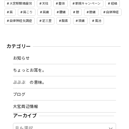
大宮駅眼精疲労
天柱
整体
新規キャンペーン
経絡
肩
肩こり
肩痛
腰痛
膝
膝痛
自律神経
自律神経失調症
足三里
酸素
頭痛
風池
カテゴリー
お知らせ
ちょっとお耳を。
ぶぶぶ の意味。
ブログ
大宮周辺情報
アーカイブ
ア