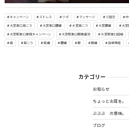
キャンペーン
ストレス
ツボ
マッサージ
三陰交
中
大宮東口肩こり
大宮東口腰痛
大宮肩こり
大宮腰痛
大宮
大宮駅東口新規キャンペーン
大宮駅東口眼精疲労
大宮駅東口経絡
肩
肩こり
肩痛
腰痛
膝
膝痛
自律神経
カテゴリー
お知らせ
ちょっとお耳を。
ぶぶぶ の意味。
ブログ