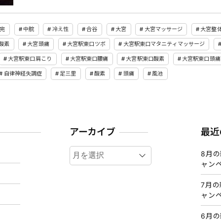
完
中脘
冷え性
合谷
大宮
大宮マッサージ
大宮整
酸素
大宮頭痛
大宮駅東口ツボ
大宮駅東口マタニティマッサージ
大宮駅東口肩こり
大宮駅東口腰痛
大宮駅東口酸素
大宮駅東口頭痛
自律神経失調症
足三里
酸素
頭痛
風池
アーカイブ
最近
ア
8月
ー
ャン
カ
7月
イ
ャン
ブ
6月