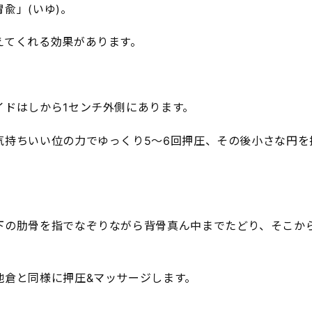
兪」(いゆ)。
えてくれる効果があります。
イドはしから1センチ外側にあります。
気持ちいい位の力でゆっくり5～6回押圧、その後小さな円を
下の肋骨を指でなぞりながら背骨真ん中までたどり、そこから
地倉と同様に押圧&マッサージします。