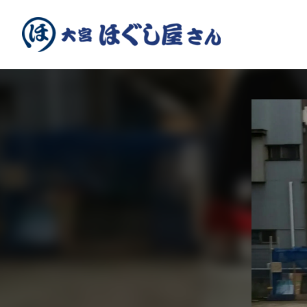
内
容
を
ス
キ
ッ
プ