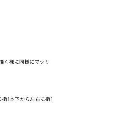
描く様に同様にマッサ
指1本下から左右に指1