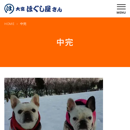
内
容
MENU
を
HOME
中完
ス
キ
中完
ッ
プ