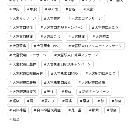
キャンペーン
ストレス
ツボ
マッサージ
三陰交
中完
中脘
冷え性
合谷
大宮
大宮マッサージ
大宮整体
大宮東口マッサージ
大宮東口整体
大宮東口新規キャンペーン
大宮東口肩こり
大宮東口腰痛
大宮肩こり
大宮腰痛
大宮酸素
大宮頭痛
大宮駅東口ツボ
大宮駅東口マタニティマッサージ
大宮駅東口マッサージ
大宮駅東口妊婦マッサージ
大宮駅東口整体
大宮駅東口新規キャンペーン
大宮駅東口眼精疲労
大宮駅東口経絡
大宮駅東口肩こり
大宮駅東口腰痛
大宮駅東口酸素
大宮駅東口頭痛
大宮駅眼精疲労
天柱
整体
新規キャンペーン
経絡
肩
肩こり
肩痛
腰痛
膝
膝痛
自律神経
自律神経失調症
足三里
酸素
頭痛
風池