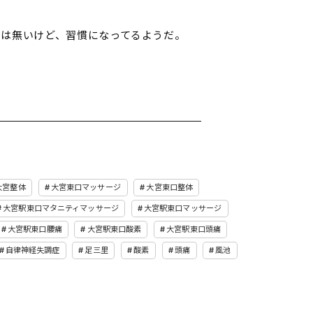
では無いけど、習慣になってるようだ。
大宮整体
大宮東口マッサージ
大宮東口整体
大宮駅東口マタニティマッサージ
大宮駅東口マッサージ
大宮駅東口腰痛
大宮駅東口酸素
大宮駅東口頭痛
自律神経失調症
足三里
酸素
頭痛
風池