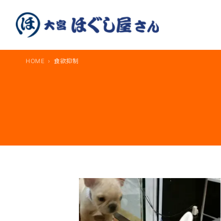
内
容
を
ス
キ
HOME
食欲抑制
ッ
プ