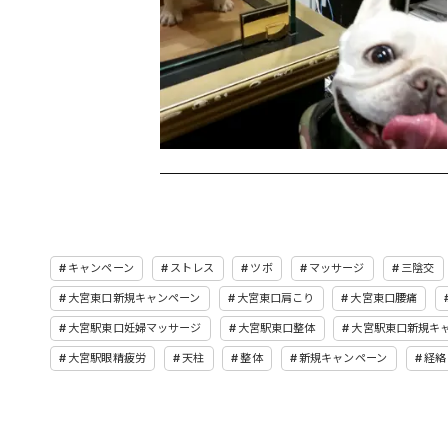
キャンペーン
ストレス
ツボ
マッサージ
三陰交
大宮東口新規キャンペーン
大宮東口肩こり
大宮東口腰痛
大宮駅東口妊婦マッサージ
大宮駅東口整体
大宮駅東口新規キ
大宮駅眼精疲労
天柱
整体
新規キャンペーン
経絡