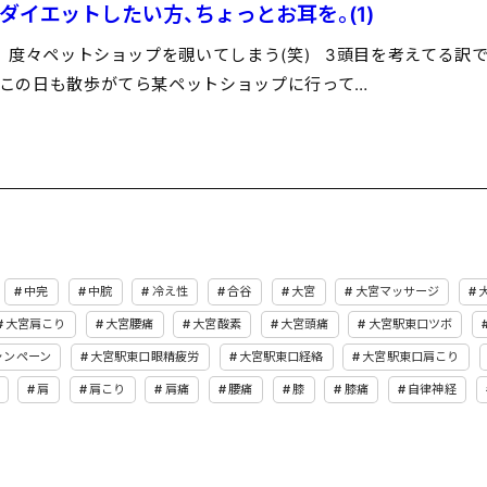
ダイエットしたい方、ちょっとお耳を。(1)
度々ペットショップを覗いてしまう(笑) 3頭目を考えてる訳
この日も散歩がてら某ペットショップに行って…
中完
中脘
冷え性
合谷
大宮
大宮マッサージ
大宮肩こり
大宮腰痛
大宮酸素
大宮頭痛
大宮駅東口ツボ
ャンペーン
大宮駅東口眼精疲労
大宮駅東口経絡
大宮駅東口肩こり
肩
肩こり
肩痛
腰痛
膝
膝痛
自律神経