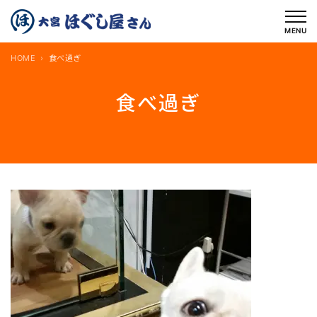
内
容
MENU
を
HOME
食べ過ぎ
ス
キ
食べ過ぎ
ッ
プ