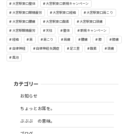
大宮駅東口整体
大宮駅東口新規キャンペーン
大宮駅東口眼精疲労
大宮駅東口経絡
大宮駅東口肩こり
大宮駅東口腰痛
大宮駅東口酸素
大宮駅東口頭痛
大宮駅眼精疲労
天柱
整体
新規キャンペーン
経絡
肩
肩こり
肩痛
腰痛
膝
膝痛
自律神経
自律神経失調症
足三里
酸素
頭痛
風池
カテゴリー
お知らせ
ちょっとお耳を。
ぶぶぶ の意味。
ブログ