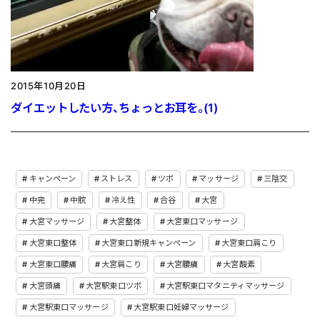
2015年10月20日
ダイエットしたい方、ちょっとお耳を。(1)
キャンペーン
ストレス
ツボ
マッサージ
三陰交
中完
中脘
冷え性
合谷
大宮
大宮マッサージ
大宮整体
大宮東口マッサージ
大宮東口整体
大宮東口新規キャンペーン
大宮東口肩こり
大宮東口腰痛
大宮肩こり
大宮腰痛
大宮酸素
大宮頭痛
大宮駅東口ツボ
大宮駅東口マタニティマッサージ
大宮駅東口マッサージ
大宮駅東口妊婦マッサージ