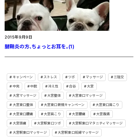
2015年9月9日
腱鞘炎の方、ちょっとお耳を。(1)
キャンペーン
ストレス
ツボ
マッサージ
三陰交
中完
中脘
冷え性
合谷
大宮
大宮マッサージ
大宮整体
大宮東口マッサージ
大宮東口整体
大宮東口新規キャンペーン
大宮東口肩こり
大宮東口腰痛
大宮肩こり
大宮腰痛
大宮酸素
大宮頭痛
大宮駅東口ツボ
大宮駅東口マタニティマッサージ
大宮駅東口マッサージ
大宮駅東口妊婦マッサージ