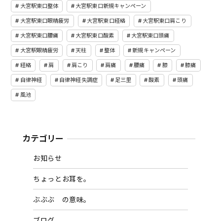
大宮駅東口整体
大宮駅東口新規キャンペーン
大宮駅東口眼精疲労
大宮駅東口経絡
大宮駅東口肩こり
大宮駅東口腰痛
大宮駅東口酸素
大宮駅東口頭痛
大宮駅眼精疲労
天柱
整体
新規キャンペーン
経絡
肩
肩こり
肩痛
腰痛
膝
膝痛
自律神経
自律神経失調症
足三里
酸素
頭痛
風池
カテゴリー
お知らせ
ちょっとお耳を。
ぶぶぶ の意味。
ブログ