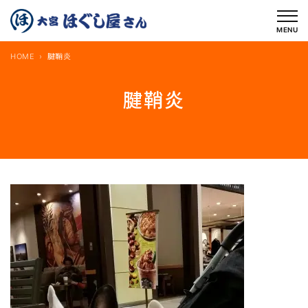
内
容
MENU
を
HOME
腱鞘炎
ス
キ
腱鞘炎
ッ
プ