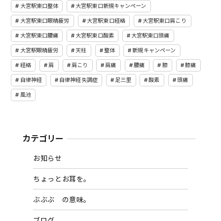
大宮駅東口整体
大宮駅東口新規キャンペーン
大宮駅東口眼精疲労
大宮駅東口経絡
大宮駅東口肩こり
大宮駅東口腰痛
大宮駅東口酸素
大宮駅東口頭痛
大宮駅眼精疲労
天柱
整体
新規キャンペーン
経絡
肩
肩こり
肩痛
腰痛
膝
膝痛
自律神経
自律神経失調症
足三里
酸素
頭痛
風池
カテゴリー
お知らせ
ちょっとお耳を。
ぶぶぶ の意味。
ブログ