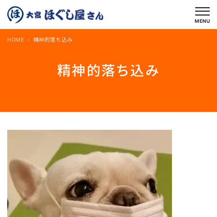
内
容
MENU
を
HOME
精神的落ち込み
ス
キ
精神的落ち込み
ッ
プ