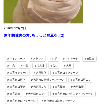
2016年12月2日
更年期障害の方、ちょっとお耳を。(2)
キャンペーン
ストレス
ツボ
マッサージ
三陰交
中完
中脘
冷え性
合谷
大宮
大宮マッサージ
大宮整体
大宮東口マッサージ
大宮東口整体
大宮東口新規キャンペーン
大宮東口肩こり
大宮東口腰痛
大宮肩こり
大宮腰痛
大宮酸素
大宮頭痛
大宮駅東口ツボ
大宮駅東口マタニティマッサージ
大宮駅東口マッサージ
大宮駅東口妊婦マッサージ