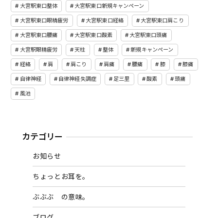
大宮駅東口整体
大宮駅東口新規キャンペーン
大宮駅東口眼精疲労
大宮駅東口経絡
大宮駅東口肩こり
大宮駅東口腰痛
大宮駅東口酸素
大宮駅東口頭痛
大宮駅眼精疲労
天柱
整体
新規キャンペーン
経絡
肩
肩こり
肩痛
腰痛
膝
膝痛
自律神経
自律神経失調症
足三里
酸素
頭痛
風池
カテゴリー
お知らせ
ちょっとお耳を。
ぶぶぶ の意味。
ブログ