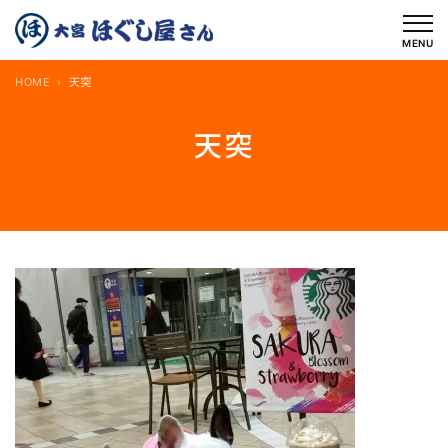
内
容
MENU
を
HOME
天突
ス
キ
天突
ッ
プ