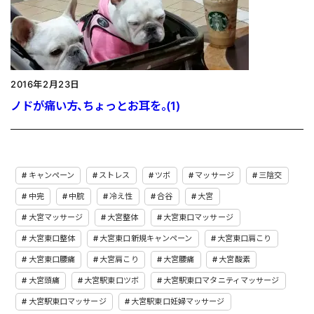
2016年2月23日
ノドが痛い方、ちょっとお耳を。(1)
キャンペーン
ストレス
ツボ
マッサージ
三陰交
中完
中脘
冷え性
合谷
大宮
大宮マッサージ
大宮整体
大宮東口マッサージ
大宮東口整体
大宮東口新規キャンペーン
大宮東口肩こり
大宮東口腰痛
大宮肩こり
大宮腰痛
大宮酸素
大宮頭痛
大宮駅東口ツボ
大宮駅東口マタニティマッサージ
大宮駅東口マッサージ
大宮駅東口妊婦マッサージ