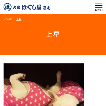
内
容
MENU
を
HOME
上星
ス
キ
上星
ッ
プ