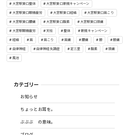
大宮駅東口整体
大宮駅東口新規キャンペーン
大宮駅東口眼精疲労
大宮駅東口経絡
大宮駅東口肩こり
大宮駅東口腰痛
大宮駅東口酸素
大宮駅東口頭痛
大宮駅眼精疲労
天柱
整体
新規キャンペーン
経絡
肩
肩こり
肩痛
腰痛
膝
膝痛
自律神経
自律神経失調症
足三里
酸素
頭痛
風池
カテゴリー
お知らせ
ちょっとお耳を。
ぶぶぶ の意味。
ブログ