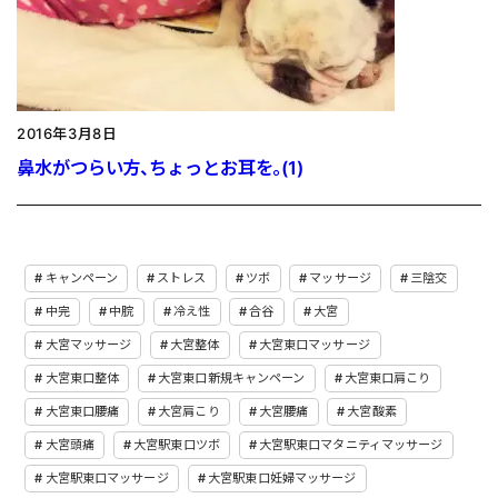
2016年3月8日
鼻水がつらい方、ちょっとお耳を。(1)
キャンペーン
ストレス
ツボ
マッサージ
三陰交
中完
中脘
冷え性
合谷
大宮
大宮マッサージ
大宮整体
大宮東口マッサージ
大宮東口整体
大宮東口新規キャンペーン
大宮東口肩こり
大宮東口腰痛
大宮肩こり
大宮腰痛
大宮酸素
大宮頭痛
大宮駅東口ツボ
大宮駅東口マタニティマッサージ
大宮駅東口マッサージ
大宮駅東口妊婦マッサージ