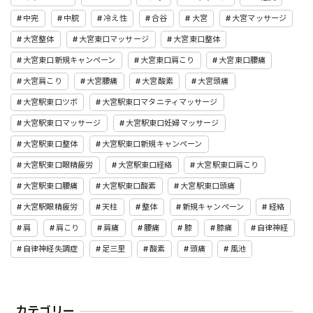
中完
中脘
冷え性
合谷
大宮
大宮マッサージ
大宮整体
大宮東口マッサージ
大宮東口整体
大宮東口新規キャンペーン
大宮東口肩こり
大宮東口腰痛
大宮肩こり
大宮腰痛
大宮酸素
大宮頭痛
大宮駅東口ツボ
大宮駅東口マタニティマッサージ
大宮駅東口マッサージ
大宮駅東口妊婦マッサージ
大宮駅東口整体
大宮駅東口新規キャンペーン
大宮駅東口眼精疲労
大宮駅東口経絡
大宮駅東口肩こり
大宮駅東口腰痛
大宮駅東口酸素
大宮駅東口頭痛
大宮駅眼精疲労
天柱
整体
新規キャンペーン
経絡
肩
肩こり
肩痛
腰痛
膝
膝痛
自律神経
自律神経失調症
足三里
酸素
頭痛
風池
カテゴリー