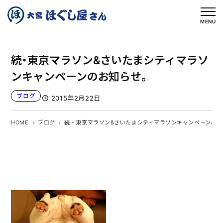
内
容
MENU
を
ス
続・東京マラソン&さいたまシティマラソ
キ
ッ
ンキャンペーンのお知らせ。
プ
ブログ
2015年2月22日
HOME
ブログ
続・東京マラソン&さいたまシティマラソンキャンペーンのお