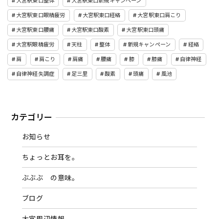
大宮駅東口整体
大宮駅東口新規キャンペーン
大宮駅東口眼精疲労
大宮駅東口経絡
大宮駅東口肩こり
大宮駅東口腰痛
大宮駅東口酸素
大宮駅東口頭痛
大宮駅眼精疲労
天柱
整体
新規キャンペーン
経絡
肩
肩こり
肩痛
腰痛
膝
膝痛
自律神経
自律神経失調症
足三里
酸素
頭痛
風池
カテゴリー
お知らせ
ちょっとお耳を。
ぶぶぶ の意味。
ブログ
大宮周辺情報