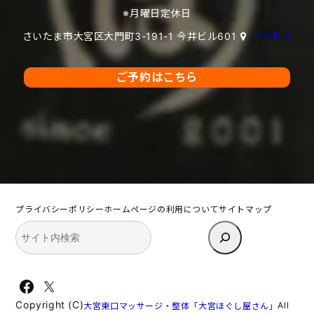
※月曜日定休日
さいたま市大宮区大門町3-191-1 今井ビル601
アクセス
ご予約はこちら
プライバシーポリシー
ホームページの利用について
サイトマップ
検
索
Facebook
X
Copyright (C)
All
大宮東口マッサージ・整体「大宮ほぐし屋さん」