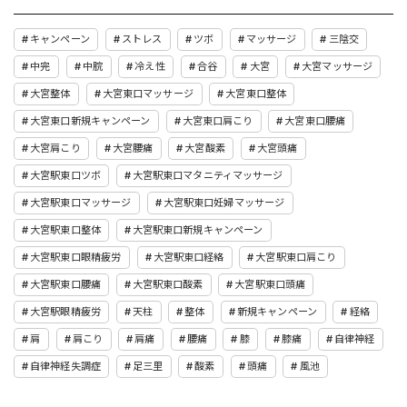
キャンペーン
ストレス
ツボ
マッサージ
三陰交
中完
中脘
冷え性
合谷
大宮
大宮マッサージ
大宮整体
大宮東口マッサージ
大宮東口整体
大宮東口新規キャンペーン
大宮東口肩こり
大宮東口腰痛
大宮肩こり
大宮腰痛
大宮酸素
大宮頭痛
大宮駅東口ツボ
大宮駅東口マタニティマッサージ
大宮駅東口マッサージ
大宮駅東口妊婦マッサージ
大宮駅東口整体
大宮駅東口新規キャンペーン
大宮駅東口眼精疲労
大宮駅東口経絡
大宮駅東口肩こり
大宮駅東口腰痛
大宮駅東口酸素
大宮駅東口頭痛
大宮駅眼精疲労
天柱
整体
新規キャンペーン
経絡
肩
肩こり
肩痛
腰痛
膝
膝痛
自律神経
自律神経失調症
足三里
酸素
頭痛
風池