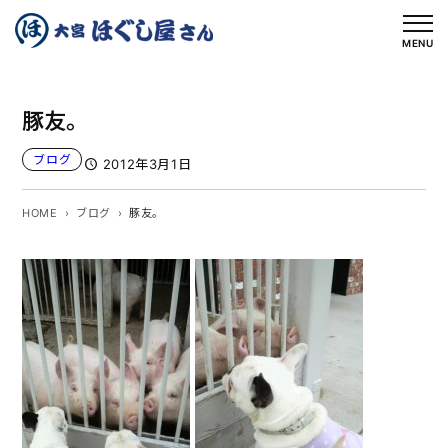
内
容
MENU
を
ス
豚友。
キ
ッ
ブログ
2012年3月1日
プ
HOME
ブログ
豚友。