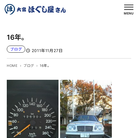
内
容
MENU
を
ス
16年。
キ
ッ
ブログ
2011年11月27日
プ
HOME
ブログ
16年。